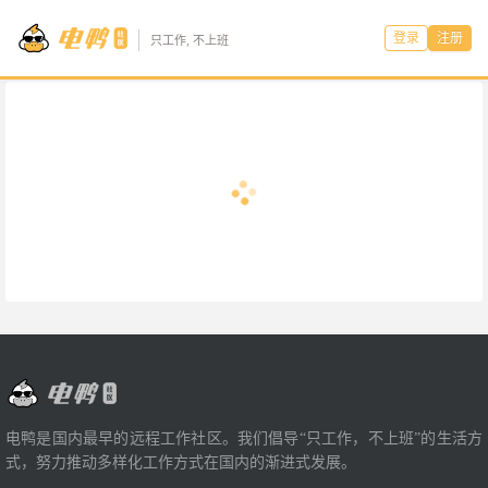
登录
注册
只工作, 不上班
电鸭是国内最早的远程工作社区。我们倡导“只工作，不上班”的生活方
式，努力推动多样化工作方式在国内的渐进式发展。