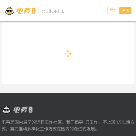
登录
注册
只工作, 不上班
电鸭是国内最早的远程工作社区。我们倡导“只工作，不上班”的生活方
式，努力推动多样化工作方式在国内的渐进式发展。