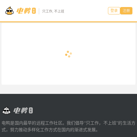
登录
注册
只工作, 不上班
电鸭是国内最早的远程工作社区。我们倡导“只工作，不上班”的生活方
式，努力推动多样化工作方式在国内的渐进式发展。