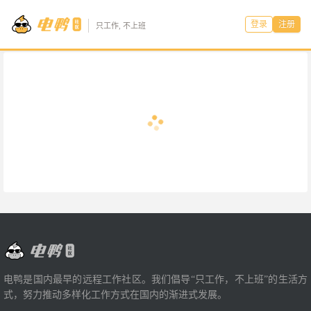
登录
注册
只工作, 不上班
电鸭是国内最早的远程工作社区。我们倡导“只工作，不上班”的生活方
式，努力推动多样化工作方式在国内的渐进式发展。