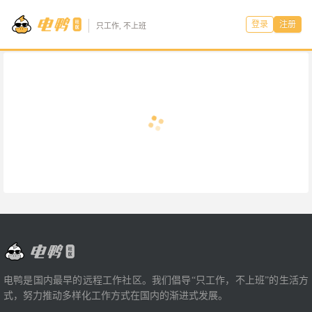
登录
注册
只工作, 不上班
电鸭是国内最早的远程工作社区。我们倡导“只工作，不上班”的生活方
式，努力推动多样化工作方式在国内的渐进式发展。