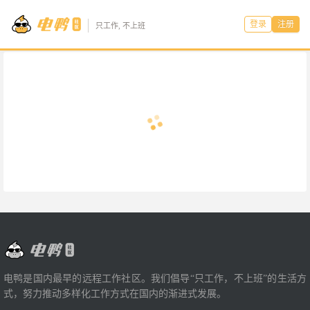
登录
注册
只工作, 不上班
电鸭是国内最早的远程工作社区。我们倡导“只工作，不上班”的生活方
式，努力推动多样化工作方式在国内的渐进式发展。