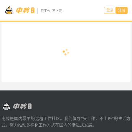
登录
注册
只工作, 不上班
电鸭是国内最早的远程工作社区。我们倡导“只工作，不上班”的生活方
式，努力推动多样化工作方式在国内的渐进式发展。