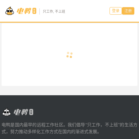
登录
注册
只工作, 不上班
电鸭是国内最早的远程工作社区。我们倡导“只工作，不上班”的生活方
式，努力推动多样化工作方式在国内的渐进式发展。