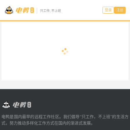
登录
注册
只工作, 不上班
电鸭是国内最早的远程工作社区。我们倡导“只工作，不上班”的生活方
式，努力推动多样化工作方式在国内的渐进式发展。