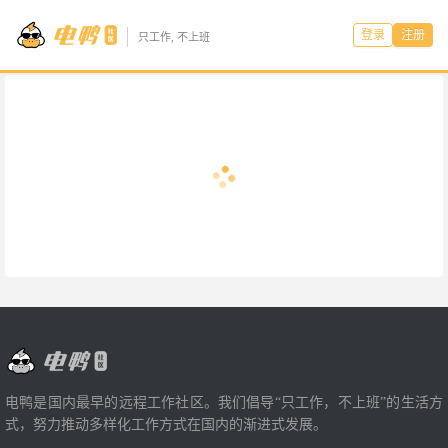
登录
注册
只工作, 不上班
电鸭是国内最早的远程工作社区。我们倡导“只工作，不上班”的生活方
式，努力推动多样化工作方式在国内的渐进式发展。